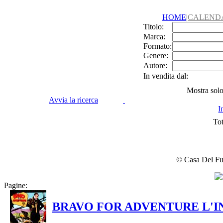
HOME
|
CALEND
Titolo:
Marca:
Formato:
Genere:
Autore:
In vendita dal:
Mostra solo 
Avvia la ricerca
I
Tot
© Casa Del Fume
Pagine:
BRAVO FOR ADVENTURE L'I