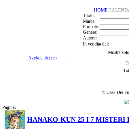
HOME
|
CALEND
Titolo:
Marca:
Formato:
Genere:
Autore:
In vendita dal:
Mostra solo 
Avvia la ricerca
I
Tot
© Casa Del Fume
Pagine:
HANAKO-KUN 25 I 7 MISTER