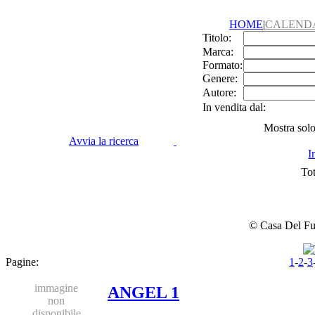
HOME
|
CALEND
Titolo:
Marca:
Formato:
Genere:
Autore:
In vendita dal:
Mostra solo 
Avvia la ricerca
I
Tot
© Casa Del Fume
Pagine:
1
-
2
-
3
immagine
ANGEL 1
non
disponibile